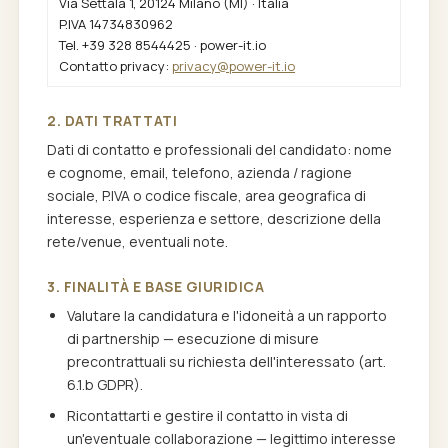
Via Settala 1, 20124 Milano (MI) · Italia
P.IVA 14734830962
Tel. +39 328 8544425 · power-it.io
Contatto privacy:
privacy@power-it.io
2. DATI TRATTATI
Dati di contatto e professionali del candidato: nome
e cognome, email, telefono, azienda / ragione
sociale, P.IVA o codice fiscale, area geografica di
interesse, esperienza e settore, descrizione della
rete/venue, eventuali note.
3. FINALITÀ E BASE GIURIDICA
Valutare la candidatura e l'idoneità a un rapporto
di partnership — esecuzione di misure
precontrattuali su richiesta dell'interessato (art.
6.1.b GDPR).
Ricontattarti e gestire il contatto in vista di
un'eventuale collaborazione — legittimo interesse