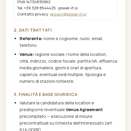
P.IVA 14734830962
Tel. +39 328 8544425 · power-it.io
Contatto privacy:
privacy@power-it.io
2. DATI TRATTATI
Referente:
nome e cognome, ruolo, email,
telefono.
Venue:
ragione sociale / nome della location,
città, indirizzo, codice fiscale, partita IVA, affluenza
media giornaliera, giorni e orari di apertura,
capienza, eventuali sedi multiple, tipologia e
numero di stazioni richieste.
3. FINALITÀ E BASE GIURIDICA
Valutare la candidatura della location e
predisporre l'eventuale
Venue Agreement
precompilato — esecuzione di misure
precontrattuali su richiesta dell'interessato (art.
6.1.b GDPR).