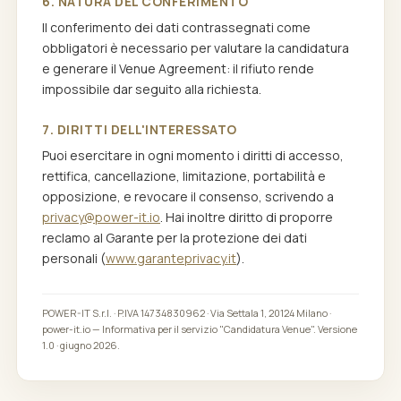
6. NATURA DEL CONFERIMENTO
Il conferimento dei dati contrassegnati come
obbligatori è necessario per valutare la candidatura
e generare il Venue Agreement: il rifiuto rende
impossibile dar seguito alla richiesta.
7. DIRITTI DELL'INTERESSATO
Puoi esercitare in ogni momento i diritti di accesso,
rettifica, cancellazione, limitazione, portabilità e
opposizione, e revocare il consenso, scrivendo a
privacy@power-it.io
. Hai inoltre diritto di proporre
reclamo al Garante per la protezione dei dati
personali (
www.garanteprivacy.it
).
POWER-IT S.r.l. · P.IVA 14734830962 · Via Settala 1, 20124 Milano ·
power-it.io — Informativa per il servizio "Candidatura Venue". Versione
1.0 · giugno 2026.